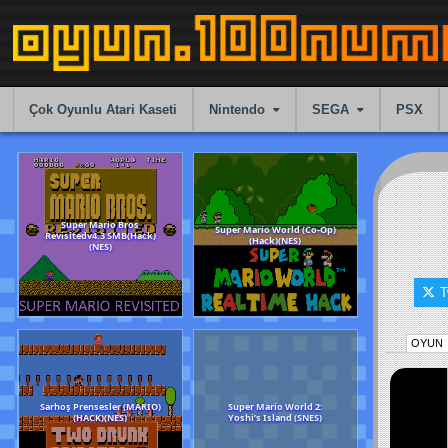
Skip
to
content
Çok Oyunlu Atari Kaseti
Nintendo
SEGA
PSX
T
Super Mario Bros
Super Mario World (C
Revisitedv4.3 SMB(Hack)
(Hack)(NES)
OYUN
(NES)