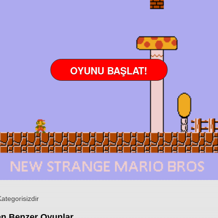
2:
OYUNU BAŞLAT!
S)
S)
ategorisizdir
en Benzer Oyunlar