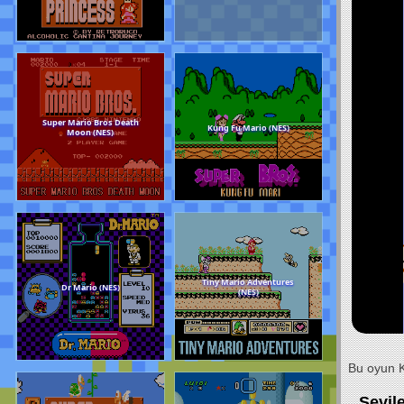
Sarhoş Prensesler (MARIO)
Super Mario World 
(HACK)(NES)
Yoshi’s Island (SNE
Super Mario Bros Death
Kung Fu Mario (NE
Moon (NES)
Bu oyun K
Sevil