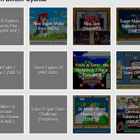
Of Fighters
Super Mari
New Super Mario
Nba Jam
roshi Plus
Kameks I
Bros (NDS)
(SegaMD)
 (ARCADE)
(SNES
DISKS
AYARLAR
res
Yoshi & Sonic: the
l Fight 2:
Street Fighter III
Super Mari
Hedgehog 2 Hack
r 2 (SNES)
(ARCADE)
Stars (S
(SegaMD)
illacs &
Cadilla
Lotus Esprit Turbo
Dr Mario World
nosaurs:
Dinosau
Challenge
House Calls
afa Oyunu
Tabanca 
(SegaGen)
(SNES)
RCADE)
(ARCA