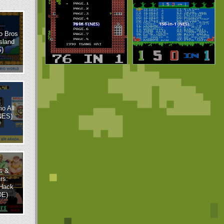
o Bros
sland
)
o All
NES)
cs &
rs:
Hack
DE)