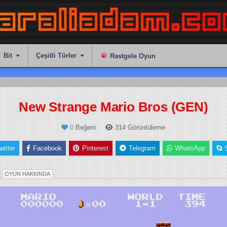
Bit
Çeşitli Türler
Rastgele Oyun
New Strange Mario Bros (GEN)
0
Beğeni
314
Görüntüleme
witter
Facebook
Pinterest
Telegram
WhatsApp
o-Op)
OYUN HAKKINDA