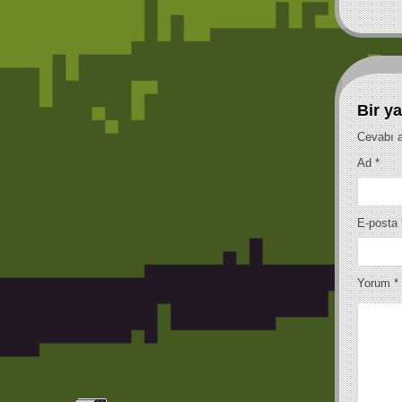
Legend Of Luigi (S
(Realtime 2vs Co-Op) (NES)
Bir ya
Cevabı a
Ad
*
E-posta
Yorum
*