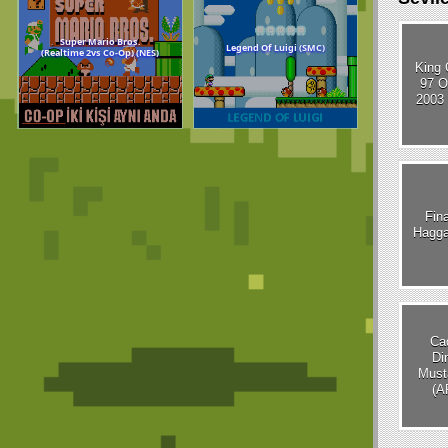
King 
97 O
2003
Tiny Mario Adventu
Dr Mario (NES)
(NES)
Fina
Hagga
Cad
Di
Must
(A
Super Mario Bros.