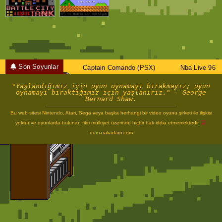
Champion E.
Hedgehog 2
Tabanca
(Hack)
Hack
Hack
(ARCADE)
(SegaMD)
(ARCADE)
Son Soyunlar
Thief Auto 1 (PSX)
Captain Comando (PSX)
Nba Live 96 (
Super Mario
Battle City:
Bros VS
Tank 4 Kişilik
"Yaşlandığımız için oyun oynamayı bırakmayız; oyun
(Zor+Hackli)
Hack (NES)
oynamayı bıraktığımız için yaşlanırız." - George
(NES)
Bernard Shaw.
Bu web sitesi Nintendo, Atari, Sega veya başka herhangi bir video oyunu şirketi ile ilişkisi
yoktur ve oyunlarda bulunan fikri mülkiyet üzerinde hiçbir hak iddia etmemektedir.
numaraliadam.com