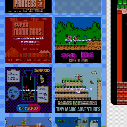
Sarhoş Prensesler (MARIO)
Super Mario World 
(HACK)(NES)
Yoshi’s Island (SNE
Super Mario Bros Death
Kung Fu Mario (NE
Moon (NES)