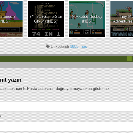
MC)
ntstones 2
74 in 1 (Game Star
Nekketsu Hockey
Tiny Ma
(NES)
Gk-54) (NES)
(NES)
Adventures
Etiketlendi
1985
,
nes
nıt yazın
labilmek için E-Posta adresinizi doğru yazmaya özen gösteriniz.
*