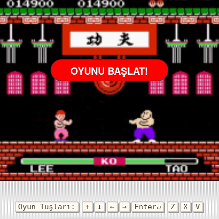
2:
OYUNU BAŞLAT!
S)
S)
Oyun Tuşları:
↑
↓
←
→
Enter↵
Z
X
V