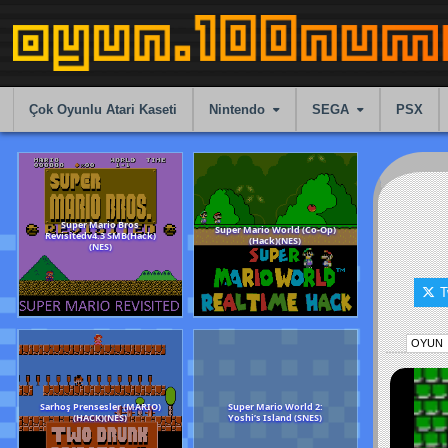
Skip
to
content
Çok Oyunlu Atari Kaseti
Nintendo
SEGA
PSX
T
Super Mario Bros
Super Mario World (C
Revisitedv4.3 SMB(Hack)
(Hack)(NES)
OYUN
(NES)