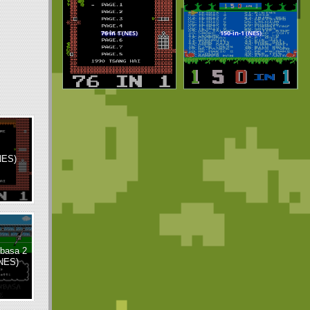
(NES)
ubasa 2
(NES)