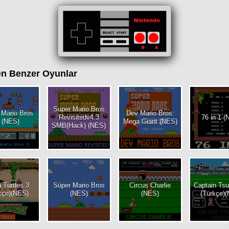
DISKS
AYARLAR
en Benzer Oyunlar
res
Super Mario Bros
 Mario Bros
Dev Mario Bros:
Revisitedv4.3
76 in 1 
 (NES)
Mega Giant (NES)
SMB(Hack) (NES)
a Turtles 3
Süper Mario Bros
Circus Charlie
Captain Ts
kçe)(NES)
(NES)
(NES)
(Türkçe)