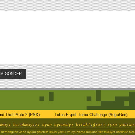
Auto 2 (PSX)
Lotus Esprit Turbo Challenge (SegaGen)
Bob 
amayı bırakmayız; oyun oynamayı bıraktığımız için yaşlan
erhangi bir video oyunu şirketi ile ilişkisi yoktur ve oyunlarda bulunan fikri mülkiyet üzerinde hiç