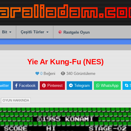
Bit
Çeşitli Türler
Rastgele Oyun
Yie Ar Kung-Fu (NES)
0
Beğeni
340
Görüntüleme
witter
Facebook
Pinterest
Telegram
WhatsApp
o-Op)
OYUN HAKKINDA