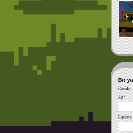
Legend Of Luigi (S
(Realtime 2vs Co-Op) (NES)
Fli
Bir ya
Cevabı a
Ad
*
E-posta