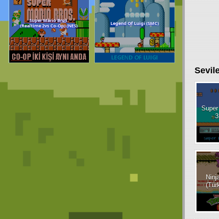
Sevil
Tiny Mario Adventu
Dr Mario (NES)
(NES)
Super
3
Ninj
(Tür
Super Mario Bros.