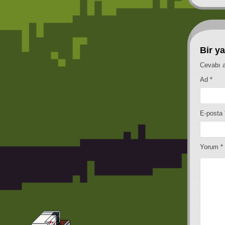
Legend Of Luigi (S
(Realtime 2vs Co-Op) (NES)
Bir ya
Cevabı a
Ad
*
E-posta
Yorum
*