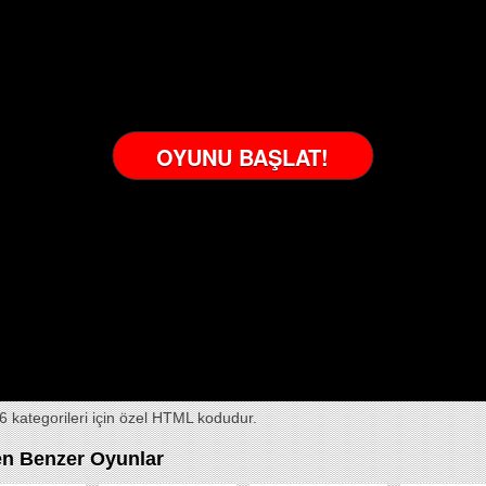
2:
OYUNU BAŞLAT!
S)
6 kategorileri için özel HTML kodudur.
S)
en Benzer Oyunlar