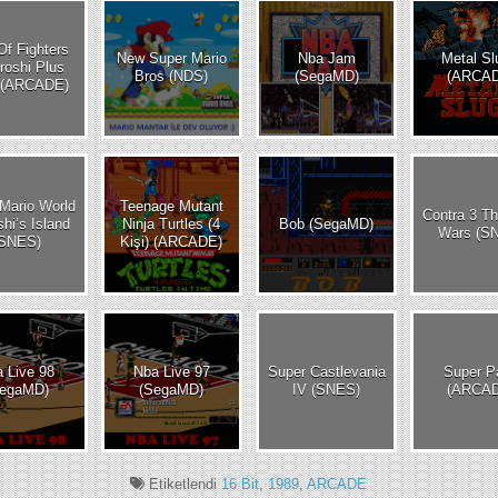
Of Fighters
New Super Mario
Nba Jam
Metal Sl
roshi Plus
Bros (NDS)
(SegaMD)
(ARCA
 (ARCADE)
DISKS
AYARLAR
Mario World
Teenage Mutant
res
Contra 3 Th
shi’s Island
Ninja Turtles (4
Bob (SegaMD)
Wars (S
(SNES)
Kişi) (ARCADE)
 Live 98
Nba Live 97
Super Castlevania
Super P
SegaMD)
(SegaMD)
IV (SNES)
(ARCA
Etiketlendi
16 Bit
,
1989
,
ARCADE