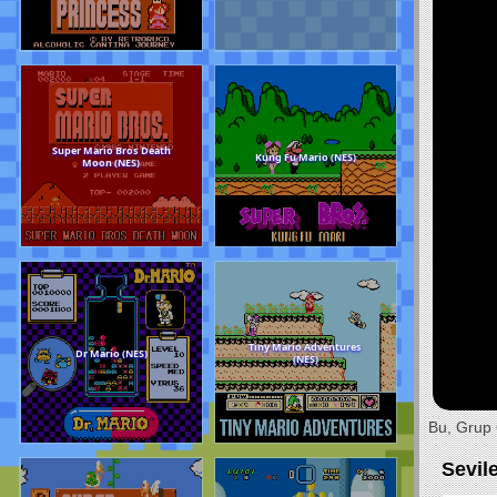
Sarhoş Prensesler (MARIO)
Super Mario World 
(HACK)(NES)
Yoshi’s Island (SNE
Super Mario Bros Death
Bu, Grup 
Kung Fu Mario (NE
Moon (NES)
Sevil