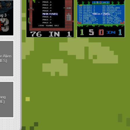
ug 3
DE)
e Alien
NES)
ang
DE)