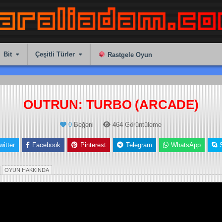
Bit
Çeşitli Türler
Rastgele Oyun
OUTRUN: TURBO (ARCADE)
0
Beğeni
464
Görüntüleme
witter
Facebook
Pinterest
Telegram
WhatsApp
o-Op)
OYUN HAKKINDA