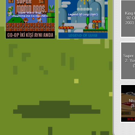
King 
97 O
2003
Super 
Tiny Mario Adventu
Dr Mario (NES)
2: Yo
(NES)
Nba
(
Super Mario Bros.