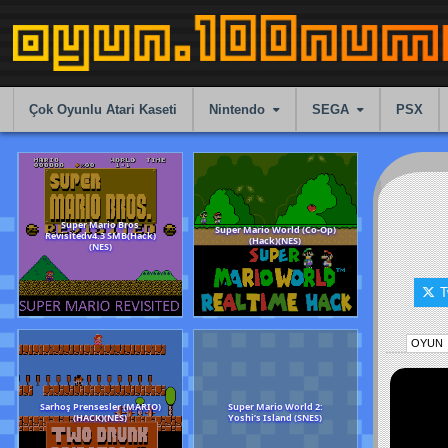
Skip
to
content
Çok Oyunlu Atari Kaseti
Nintendo
SEGA
PSX
T
Super Mario Bros
Super Mario World (C
Revisitedv4.3 SMB(Hack)
(Hack)(NES)
OYUN
(NES)